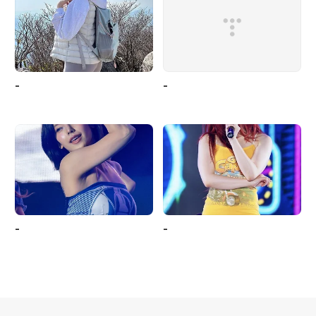
-
-
-
-