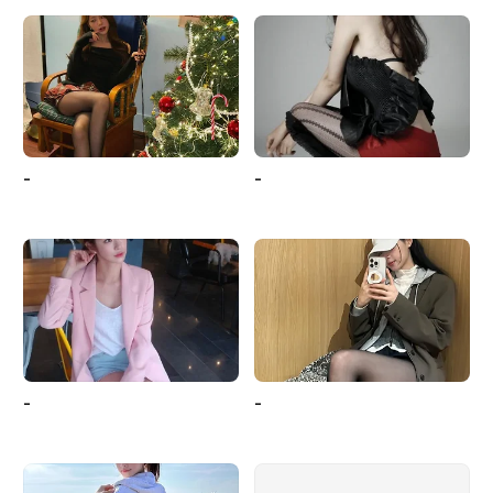
-
-
-
-